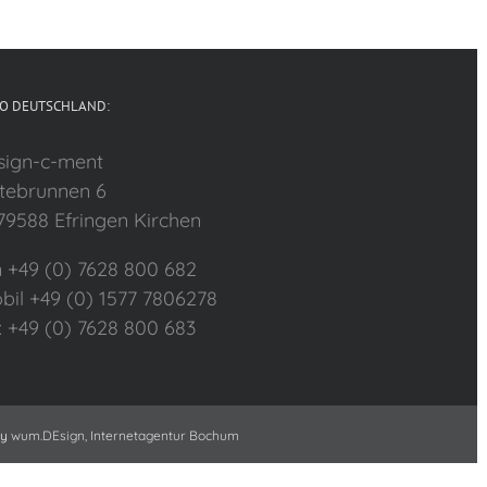
O DEUTSCHLAND:
sign-c-ment
tebrunnen 6
79588 Efringen Kirchen
n +49 (0) 7628 800 682
bil +49 (0) 1577 7806278
x +49 (0) 7628 800 683
by
wum.DEsign, Internetagentur Bochum