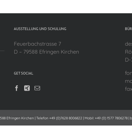
AUSSTELLUNG UND SCHULUNG
BÜR
Feuerbachstrasse 7
de
D – 79588 Efringen Kirchen
Rö
D-
fo
GET SOCIAL
mo
fa
8 Efringen Kirchen | Telefon +49 (0)7628 8006822 | Mobil: +49 (0) 1577 7806278 | 