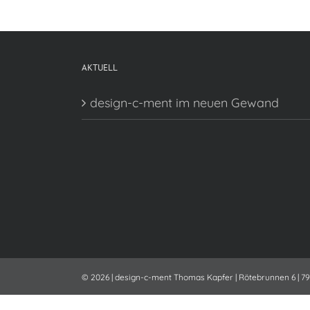
AKTUELL
design-c-ment im neuen Gewand
©
2026 | design-c-ment Thomas Kapfer | Rötebrunnen 6 | 7958