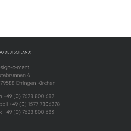
RO DEUTSCHLAND:
sign-c-ment
tebrunnen 6
79588 Efringen Kirchen
n +49 (0) 7628 800 682
bil +49 (0) 1577 7806278
x +49 (0) 7628 800 683