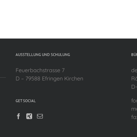
AUSSTELLUNG UND SCHULUNG
BÜ
Feuerbachstrasse 7
de
D – 79588 Efringen Kirchen
Rö
D-
fo
GET SOCIAL
mo
fa