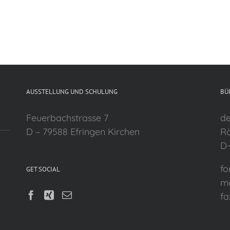
AUSSTELLUNG UND SCHULUNG
BÜ
Feuerbachstrasse 7
de
D – 79588 Efringen Kirchen
Rö
D-
fo
GET SOCIAL
mo
fa