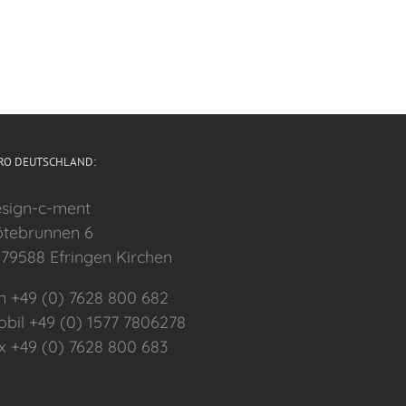
RO DEUTSCHLAND:
sign-c-ment
tebrunnen 6
79588 Efringen Kirchen
n +49 (0) 7628 800 682
bil +49 (0) 1577 7806278
x +49 (0) 7628 800 683