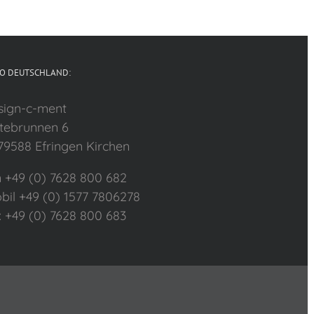
O DEUTSCHLAND:
sign-c-ment
tebrunnen 6
79588 Efringen Kirchen
n +49 (0) 7628 800 682
bil +49 (0) 1577 7806278
x +49 (0) 7628 800 683