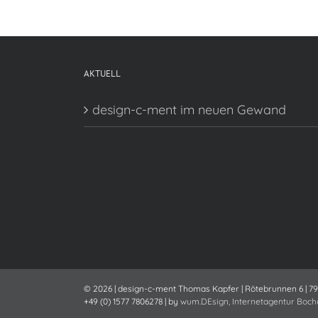
AKTUELL
design-c-ment im neuen Gewand
©
2026 | design-c-ment Thomas Kapfer | Rötebrunnen 6 | 795
+49 (0) 1577 7806278 | by
wum.DEsign, Internetagentur Boc