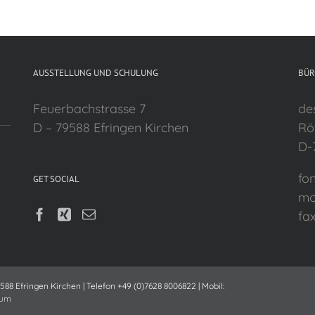
AUSSTELLUNG UND SCHULUNG
BÜR
Feuerbachstrasse 7
de
D – 79588 Efringen Kirchen
Rö
D-
fo
GET SOCIAL
mo
fa
88 Efringen Kirchen | Telefon +49 (0)7628 8006822 | Mobil:
hum